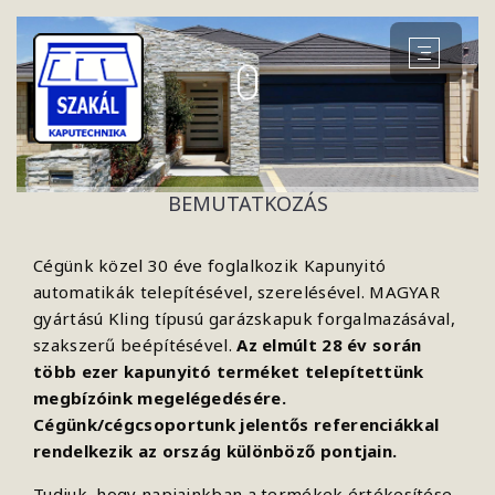
BEMUTATKOZÁS
Cégünk közel 30 éve foglalkozik Kapunyitó
automatikák telepítésével, szerelésével. MAGYAR
gyártású Kling típusú garázskapuk forgalmazásával,
szakszerű beépítésével.
Az elmúlt 28 év során
több ezer kapunyitó terméket telepítettünk
megbízóink megelégedésére.
Cégünk/cégcsoportunk jelentős referenciákkal
rendelkezik az ország különböző pontjain.
Tudjuk, hogy napjainkban a termékek értékesítése