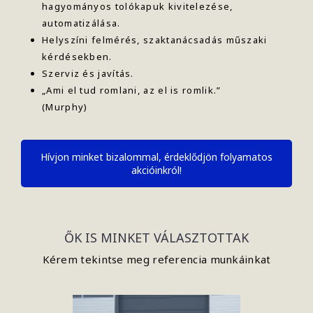
hagyományos tolókapuk kivitelezése,
automatizálása.
Helyszíni felmérés, szaktanácsadás műszaki
kérdésekben.
Szerviz és javítás.
„Ami el tud romlani, az el is romlik.”
(Murphy)
Hívjon minket bizalommal, érdeklődjön folyamatos
akcióinkról!
ŐK IS MINKET VÁLASZTOTTAK
Kérem tekintse meg referencia munkáinkat