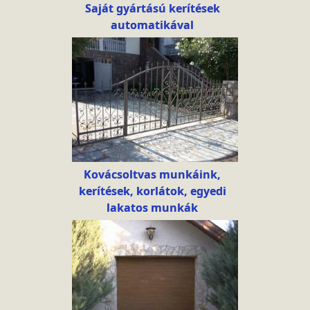
Saját gyártású kerítések
automatikával
Kovácsoltvas munkáink,
kerítések, korlátok, egyedi
lakatos munkák