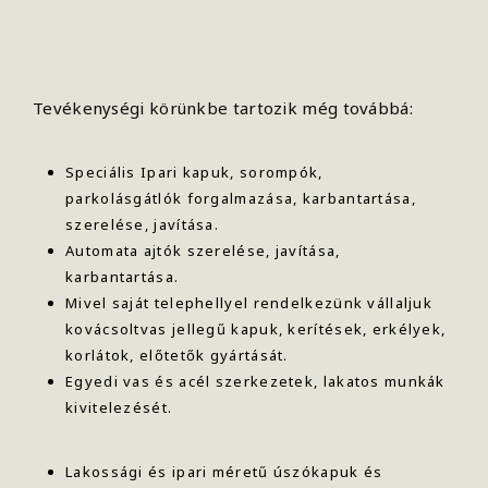
Tevékenységi körünkbe tartozik még továbbá:
Speciális Ipari kapuk, sorompók,
parkolásgátlók forgalmazása, karbantartása,
szerelése, javítása.
Automata ajtók szerelése, javítása,
karbantartása.
Mivel saját telephellyel rendelkezünk vállaljuk
kovácsoltvas jellegű kapuk, kerítések, erkélyek,
korlátok, előtetők gyártását.
Egyedi vas és acél szerkezetek, lakatos munkák
kivitelezését.
Lakossági és ipari méretű úszókapuk és