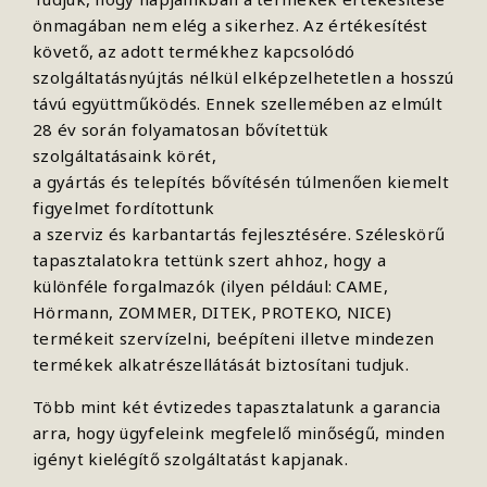
önmagában nem elég a sikerhez. Az értékesítést
követő, az adott termékhez kapcsolódó
szolgáltatásnyújtás nélkül elképzelhetetlen a hosszú
távú együttműködés. Ennek szellemében az elmúlt
28 év során folyamatosan bővítettük
szolgáltatásaink körét,
a gyártás és telepítés bővítésén túlmenően kiemelt
figyelmet fordítottunk
a szerviz és karbantartás fejlesztésére. Széleskörű
tapasztalatokra tettünk szert ahhoz, hogy a
különféle forgalmazók (ilyen például: CAME,
Hörmann, ZOMMER, DITEK, PROTEKO, NICE)
termékeit szervízelni, beépíteni illetve mindezen
termékek alkatrészellátását biztosítani tudjuk.
Több mint két évtizedes tapasztalatunk a garancia
arra, hogy ügyfeleink megfelelő minőségű, minden
igényt kielégítő szolgáltatást kapjanak.